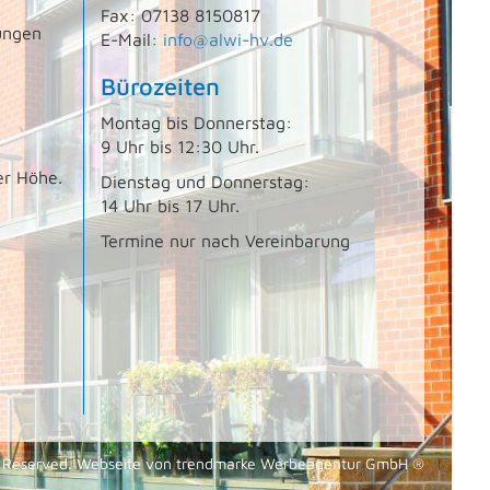
Fax: 07138 8150817
ungen
E-Mail:
info@alwi-hv.de
Bürozeiten
Montag bis Donnerstag:
9 Uhr bis 12:30 Uhr.
er Höhe.
Dienstag und Donnerstag:
14 Uhr bis 17 Uhr.
Termine nur nach Vereinbarung
s Reserved. Webseite von
trendmarke Werbeagentur GmbH ®