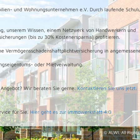
bilien- und Wohnungsunternehmen e.V. Durch laufende Schul
rung, unserem Wissen, einem Netzwerk von Handwerkern und
icherungen (bis zu 30% Kostenersparnis) profitieren.
eine Vermögensschadenshaftplichtversicherung in angemessen
ungseigentums- oder Mietverwaltung.
s Angebot? Wir beraten Sie gerne.
Kontaktieren Sie uns jetzt.
vice für Sie.
Hier geht es zur Immowerkstatt 4.0
© ALWI. All Right