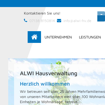
Kontaktieren Sie uns!
07138 8150814
info@alwi-hv.de
UNTERNEHMEN
LEISTUNGEN
ALWI Hausverwaltung
Herzlich willkommen
Wir betreuen seit über 25 Jahren Mehrfamilien
von unseren Mitarbeitern weit über 100 Wohnan
Einheiten je Wohnanlage, betreut.