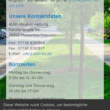
Angebot? Wir beraten Sie gerne.
Kontaktieren Sie
uns jetzt.
Unsere Kontaktdaten
ALWI Hausverwaltung
Daimlerstraße 5A
74252 Massenbachhausen
Fon: 07138 8150814
Fax: 07138 8150817
E-Mail:
info@alwi-hv.de
Bürozeiten
Montag bis Donnerstag:
9 Uhr bis 12:30 Uhr.
Dienstag und Donnerstag:
14 Uhr bis 17 Uhr.
Termine nur nach Vereinbarung
Diese Website nutzt Cookies, um bestmögliche
Funktionalität bieten zu können.