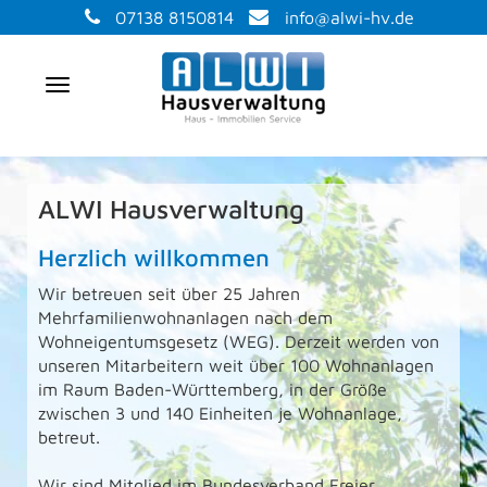
07138 8150814
info@alwi-hv.de
Navigation
ALWI Hausverwaltung
Herzlich willkommen
Wir betreuen seit über 25 Jahren
Mehrfamilienwohnanlagen nach dem
Wohneigentumsgesetz (WEG). Derzeit werden von
unseren Mitarbeitern weit über 100 Wohnanlagen
im Raum Baden-Württemberg, in der Größe
zwischen 3 und 140 Einheiten je Wohnanlage,
betreut.
Wir sind Mitglied im Bundesverband Freier